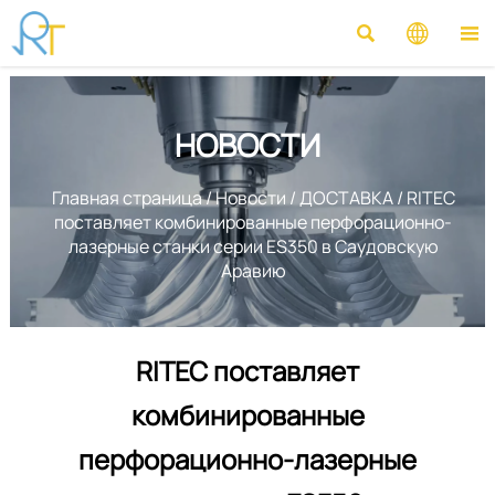



НОВОСТИ
Главная страница
/
Новости
/
ДОСТАВКА
/
RITEC
поставляет комбинированные перфорационно-
лазерные станки серии ES350 в Саудовскую
Аравию
RITEC поставляет
комбинированные
перфорационно-лазерные