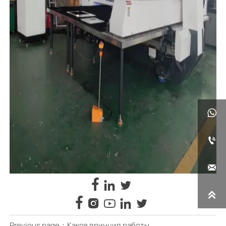












Previous page：
Каков принцип работы