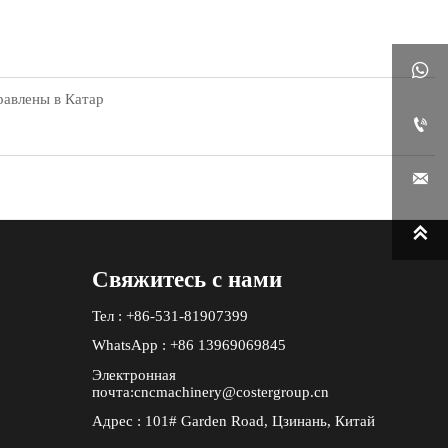

равлены в Катар



Свяжитесь с нами
Тел : +86-531-81907399
WhatsApp : +86 13969069845
Электронная
почта:cncmachinery@costergroup.cn
Адрес : 101# Garden Road, Цзинань, Китай