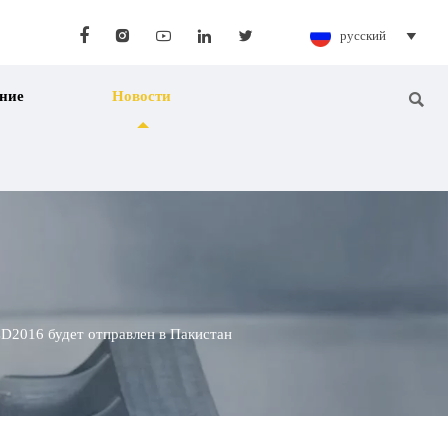





русский

ние
Новости

D2016 будет отправлен в Пакистан