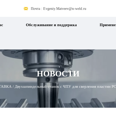

Почта : Evgeniy.Matveev@n-weld.ru
ас
Обслуживание и поддержка
Примене
НОВОСТИ
ТАВКА
/
Двухшпиндельный станок с ЧПУ для сверления пластин PC