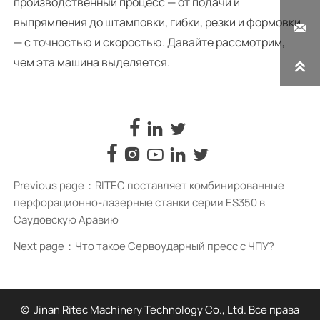
производственный процесс — от подачи и
выпрямления до штамповки, гибки, резки и формовки

— с точностью и скоростью. Давайте рассмотрим,
чем эта машина выделяется.









Previous page：
RITEC поставляет комбинированные
перфорационно-лазерные станки серии ES350 в
Саудовскую Аравию
Next page：
Что такое Сервоударный пресс с ЧПУ?
© Jinan Ritec Machinery Technology Co., Ltd. Все права