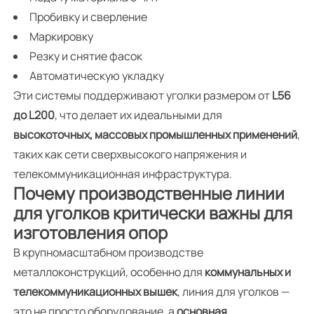
Пробивку и сверление
Маркировку
Резку и снятие фасок
Автоматическую укладку
Эти системы поддерживают уголки размером от
L56
до L200
, что делает их идеальными для
высокоточных, массовых промышленных применений
,
таких как сети сверхвысокого напряжения и
телекоммуникационная инфраструктура.
Почему производственные линии
для уголков критически важны для
изготовления опор
В крупномасштабном производстве
металлоконструкций, особенно для
коммунальных и
телекоммуникационных вышек
, линия для уголков —
это не просто оборудование, а
основная