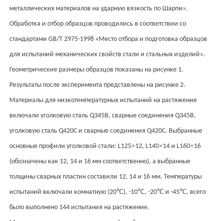
металлических материалов на ударную вязкость по Шарпи».
Обработка и отбор образцов проводились в соответствии со
стандартами GB/T 2975-1998 «Место отбора и подготовка образцов
для испытаний механических свойств стали и стальных изделий».
Геометрические размеры образцов показаны на рисунке 1.
Результаты после эксперимента представлены на рисунке 2.
Материалы для низкотемпературных испытаний на растяжение
включали уголковую сталь Q345B, сварные соединения Q345B,
уголковую сталь Q420C и сварные соединения Q420C. Выбранные
×
×
×
основные профили уголковой стали: L125
12, L140
14 и L160
16
(обозначены как 12, 14 и 16 мм соответственно), а выбранные
толщины сварных пластин составили 12, 14 и 16 мм. Температуры
℃
℃
℃
℃
испытаний включали комнатную (20
), -10
, -20
и -45
, всего
было выполнено 144 испытания на растяжение.