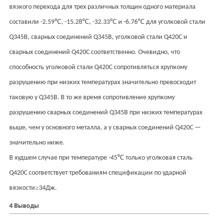
вязкого перехода для трех различных толщин одного материала
℃
℃
℃
℃
составили -2.59
, -15.28
, -32.33
и -6.76
для уголковой стали
Q345B, сварных соединений Q345B, уголковой стали Q420C и
сварных соединений Q420C соответственно. Очевидно, что
способность уголковой стали Q420C сопротивляться хрупкому
разрушению при низких температурах значительно превосходит
таковую у Q345B. В то же время сопротивление хрупкому
разрушению сварных соединений Q345B при низких температурах
выше, чем у основного металла, а у сварных соединений Q420C —
значительно ниже.
℃
В худшем случае при температуре -45
только уголковая сталь
Q420C соответствует требованиям спецификации по ударной
≥
вязкости
34Дж.
4 Выводы