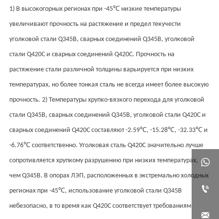
℃
1) В высокогорных регионах при -45
низкие температуры
увеличивают прочность на растяжение и предел текучести
уголковой стали Q345B, сварных соединений Q345B, уголковой
стали Q420C и сварных соединений Q420C. Прочность на
растяжение стали различной толщины варьируется при низких
температурах, но более тонкая сталь не всегда имеет более высокую
прочность. 2) Температуры хрупко-вязкого перехода для уголковой
стали Q345B, сварных соединений Q345B, уголковой стали Q420C и
℃
℃
℃
сварных соединений Q420C составляют -2.59
, -15.28
, -32.33
и
℃
-6.76
соответственно. Уголковая сталь Q420C значительно лучше
сопротивляется хрупкому разрушению при низких температурах,

чем Q345B. В опорах ЛЭП, расположенных в экстремально холодных

℃
регионах при -45
, использование уголковой стали Q345B
небезопасно, в то время как Q420C соответствует требованиям
