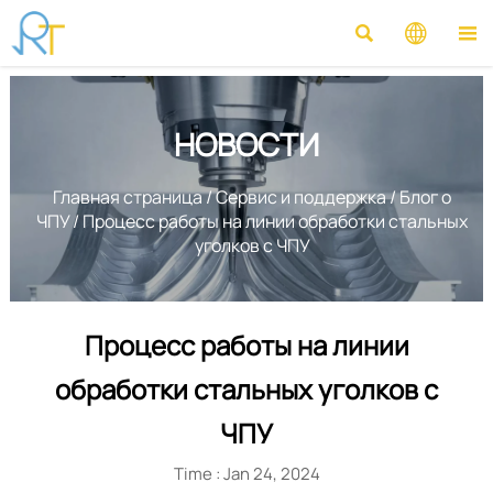



НОВОСТИ
Главная страница
/
Сервис и поддержка
/
Блог о
ЧПУ
/
Процесс работы на линии обработки стальных
уголков с ЧПУ
Процесс работы на линии
обработки стальных уголков с
ЧПУ
Time : Jan 24, 2024