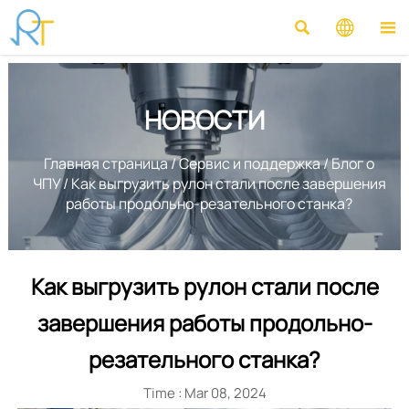



НОВОСТИ
Главная страница
/
Сервис и поддержка
/
Блог о
ЧПУ
/
Как выгрузить рулон стали после завершения
работы продольно-резательного станка?
Как выгрузить рулон стали после
завершения работы продольно-
резательного станка?
Time : Mar 08, 2024