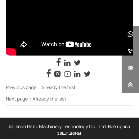












Previous page：Already the first
Next page：Already the last
© Jinan Ritec Machinery Technology Co., Ltd. Все права
защищены