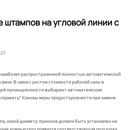
 штампов на угловой линии с
023
ся наиболее распространенной полностью автоматической
язи. В связи с ростом стоимости рабочей силы в
ющей промышленности выбирают автоматические
 исправить? Каковы меры предосторожности при замене
а, какой диаметр пуансона должен быть установлен на
кране компьютера появится соответствующая подсказка.