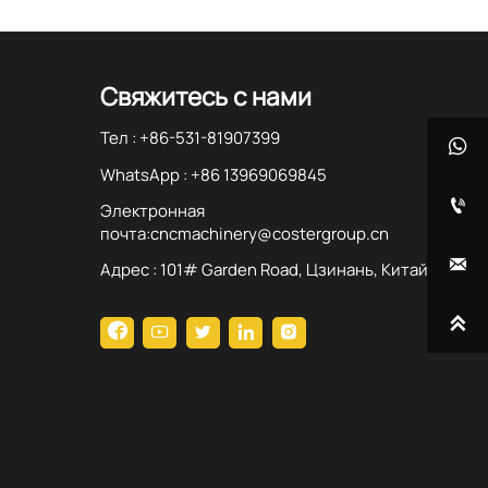
Свяжитесь с нами
Тел : +86-531-81907399

WhatsApp : +86 13969069845

Электронная
почта:cncmachinery@costergroup.cn

Адрес : 101# Garden Road, Цзинань, Китай





