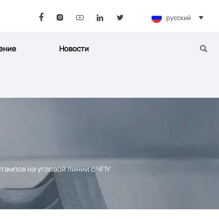
русский






ение
Новости

ампов на угловой линии с ЧПУ