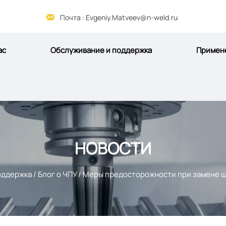

Почта : Evgeniy.Matveev@n-weld.ru
ас
Обслуживание и поддержка
Примен
НОВОСТИ
оддержка
/
Блог о ЧПУ
/
Меры предосторожности при замене шт