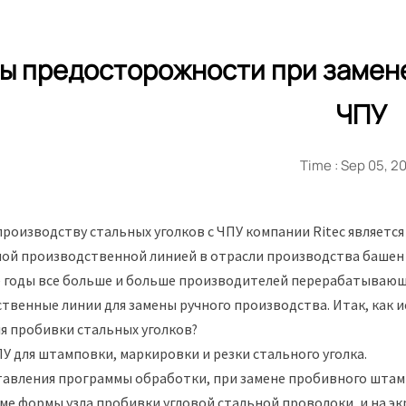
ы предосторожности при замене
ЧПУ
Time : Sep 05, 2
производству стальных уголков с ЧПУ компании Ritec являет
ой производственной линией в отрасли производства башен св
 годы все больше и больше производителей перерабатыва
твенные линии для замены ручного производства. Итак, как
я пробивки стальных уголков?
ПУ для штамповки, маркировки и резки стального уголка.
тавления программы обработки, при замене пробивного штамп
ме формы узла пробивки угловой стальной проволоки, и на э