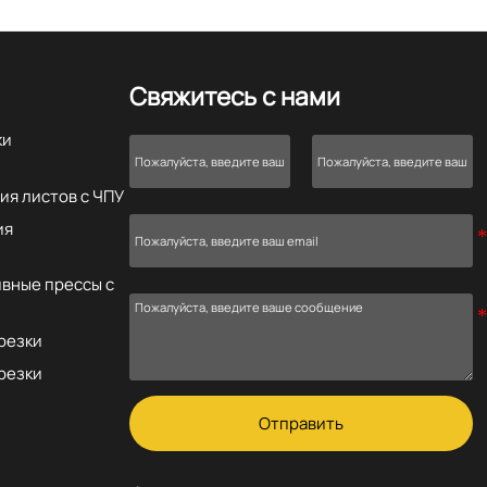
Свяжитесь с нами
ки
ия листов с ЧПУ
ия
вные прессы с
резки
резки
Отправить