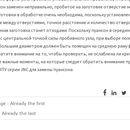
сон заменен неправильно, пробитое на заготовке отверстие 
готовки в обработке очень необходима, поскольку установл
е между отверстиями, точное расстояние и количество отвер
ная заготовка станет отходами. Поскольку пуансон в середи
с центральной точкой силы пробивного узла, при выборе по
 большим диаметром должен быть помещен на среднюю раму ф
ратите внимание на то, чтобы проверить, не ослаблена ли кр
 важные моменты, на которые следует обратить внимание пр
ЧПУ серии JNC для замены пуансона.



age：Already the first
Already the last