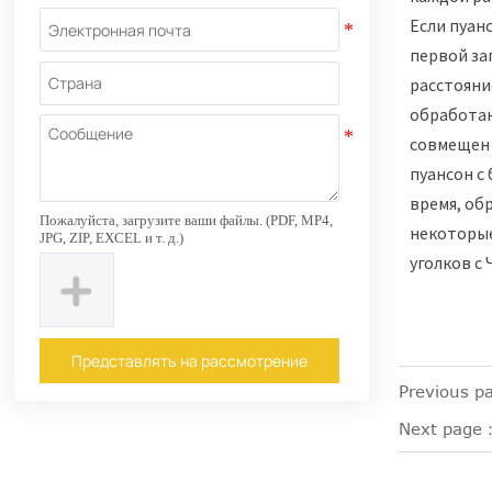
Если пуан
первой за
расстояни
обработан
совмещен 
пуансон с
время, об
Пожалуйста, загрузите ваши файлы. (PDF, MP4,
некоторые
JPG, ZIP, EXCEL и т. д.)
уголков с 
Представлять на рассмотрение
Previous p
Next page：