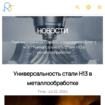



НОВОСТИ
Главная страница
/
Сервис и поддержка
/
Блог о
ЧПУ
/
Универсальность стали H13 в
металлообработке
Универсальность стали H13 в
металлообработке
Time : Jul 22, 2024