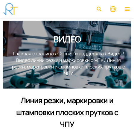



ВИДЕО
Главная страница
/
Сервис и поддержка
/
Видео
/
Видео линии резки и маркировки с ЧПУ
/
Линия
резки, маркировки и штамповки плоских прутков с
ЧПУ
Линия резки, маркировки и
штамповки плоских прутков с
ЧПУ