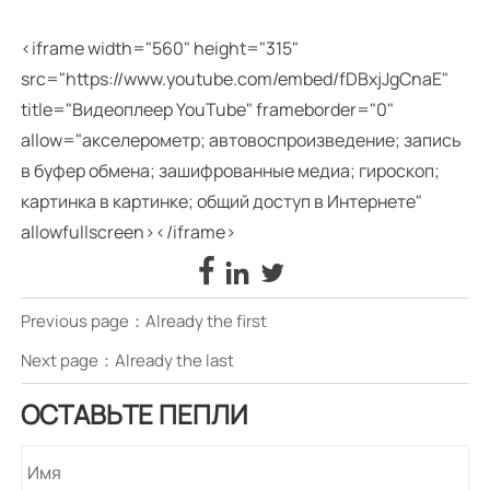
<iframe width="560" height="315"
src="https://www.youtube.com/embed/fDBxjJgCnaE"
title="Видеоплеер YouTube" frameborder="0"
allow="акселерометр; автовоспроизведение; запись
в буфер обмена; зашифрованные медиа; гироскоп;
картинка в картинке; общий доступ в Интернете"
allowfullscreen></iframe>



Previous page：Already the first
Next page：Already the last
ОСТАВЬТЕ ПЕПЛИ