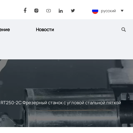
русский






ение
Новости

/
RT250-2C Фрезерный станок с угловой стальной пяткой