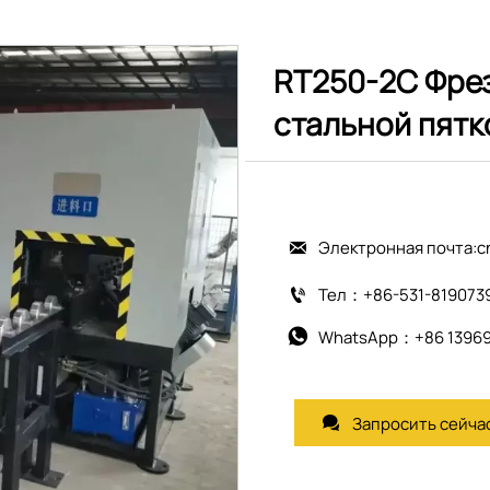
RT250-2C Фрез
стальной пятк
Электронная почта:c

Тел：+86-531-819073

WhatsApp：+86 1396

Запросить сейча
