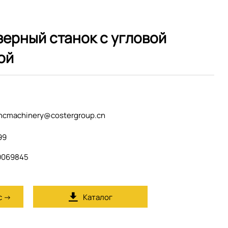
ерный станок с угловой
ой
ncmachinery@costergroup.cn
99
9069845
с →
Каталог
