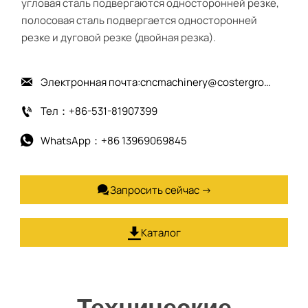
угловая сталь подвергаются односторонней резке,
полосовая сталь подвергается односторонней
резке и дуговой резке (двойная резка).
Электронная почта:cncmachinery@costergroup.cn

Тел：+86-531-81907399

WhatsApp：+86 13969069845

Запросить сейчас →

Каталог

Технические