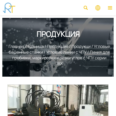



ПРОДУКЦИЯ
Главная страница
/
Продукция
/
Продукци
/
Угловые
башенные станки
/
Угловые линии с ЧПУ
/
Линия для
пробивки, маркировки и резки углов с ЧПУ серии
JBX