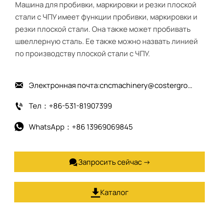
Машина для пробивки, маркировки и резки плоской
стали с ЧПУ имеет функции пробивки, маркировки и
резки плоской стали. Она также может пробивать
швеллерную сталь. Ее также можно назвать линией
по производству плоской стали с ЧПУ.
Электронная почта:cncmachinery@costergroup.cn

Тел：+86-531-81907399

WhatsApp：+86 13969069845

Запросить сейчас →

Каталог
