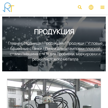



ПРОДУКЦИЯ
Главная страница
/
Продукция
/
Продукци
/
Угловые
башенные станки
/
Линии для штамповки плоской
стали
/
Машина с ЧПУ для пробивки, маркировки и
резки листового металла