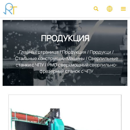



ПРОДУКЦИЯ
Главная страница
/
Продукция
/
Продукци
/
Стальные конструкции Машины
/
Сверлильные
станки с ЧПУ
/
PMD сверхмощный сверлильно-
фрезерный станок с ЧПУ