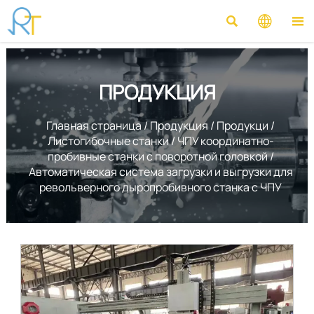



ПРОДУКЦИЯ
Главная страница
/
Продукция
/
Продукци
/
Листогибочные станки
/
ЧПУ координатно-
пробивные станки с поворотной головкой
/
Автоматическая система загрузки и выгрузки для
револьверного дыропробивного станка с ЧПУ