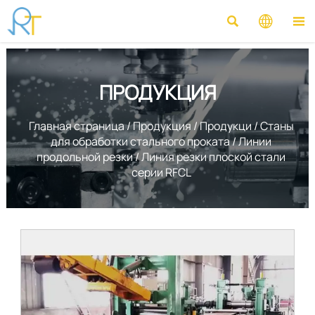



ПРОДУКЦИЯ
Главная страница
/
Продукция
/
Продукци
/
Станы
для обработки стального проката
/
Линии
продольной резки
/
Линия резки плоской стали
серии RFCL