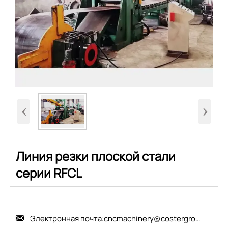
‹
›
Линия резки плоской стали
серии RFCL
Электронная почта:cncmachinery@costergroup.cn
