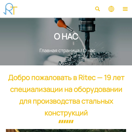



О НАС
Главная страница
/
О нас
Добро пожаловать в Ritec — 19 лет
специализации на оборудовании
для производства стальных
конструкций