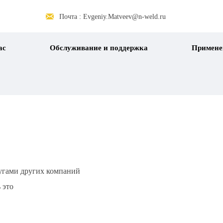

Почта : Evgeniy.Matveev@n-weld.ru
ас
Обслуживание и поддержка
Примене
лугами других компаний
 это