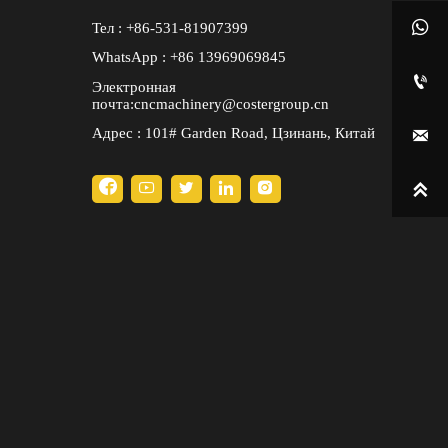

Тел : +86-531-81907399
WhatsApp : +86 13969069845

Электронная
почта:cncmachinery@costergroup.cn
Адрес : 101# Garden Road, Цзинань, Китай






