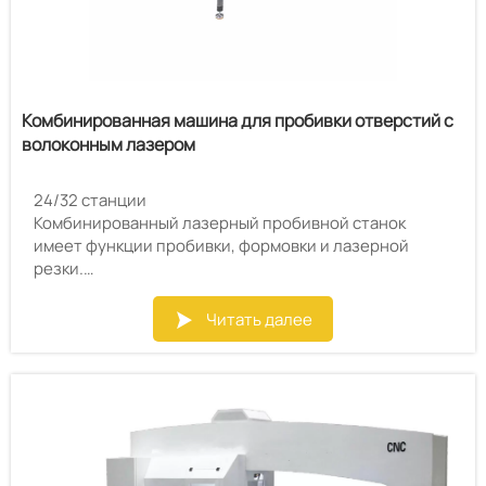
Комбинированная машина для пробивки отверстий с
волоконным лазером
24/32 станции
Комбинированный лазерный пробивной станок
имеет функции пробивки, формовки и лазерной
резки.
Высокая скорость, высокая производительность
Компактная компоновка, небольшая площадь пола
Читать далее

Низкое потребление энергии
Расширение диапазона процессов
Он может не только быстро вырезать гибкие и
изменяемые контуры специальной формы, но и
одновременно получать гладкие и плоские секции
резки.
Он также может быстро и экономично пробивать