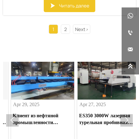
Читать далее


1
2
Next
>



Apr 29, 2025
Apr 27, 2025
Ap
Клиент из нефтяной
ES350 3000W лазерная
Ре


промышленности
турельная пробивная
шт
Саудовской Аравии
машина для поставщика
12
модернизирует обработку
систем питания в
пр