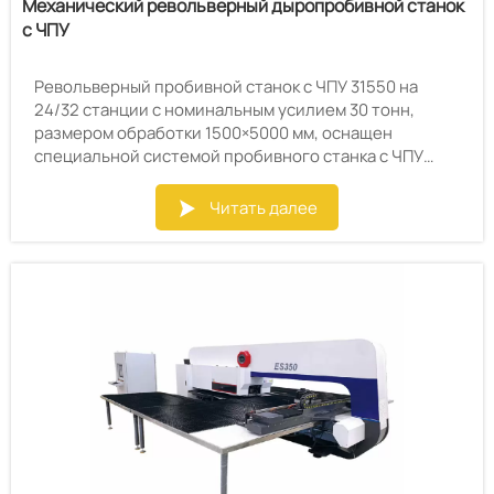
Механический револьверный дыропробивной станок
с ЧПУ
Револьверный пробивной станок с ЧПУ 31550 на
24/32 станции с номинальным усилием 30 тонн,
размером обработки 1500×5000 мм, оснащен
специальной системой пробивного станка с ЧПУ
GOOGOLTECH, автоматической защитой
серводвигателя от перегрузки. Программное
Читать далее

обеспечение для автоматического
программирования CNCK.