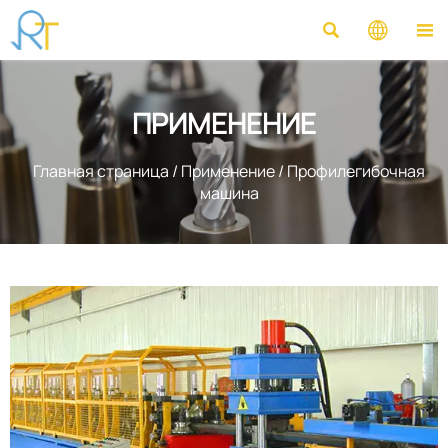



ПРИМЕНЕНИЕ
Главная страница
/
Применение
/
Профилегибочная
машина