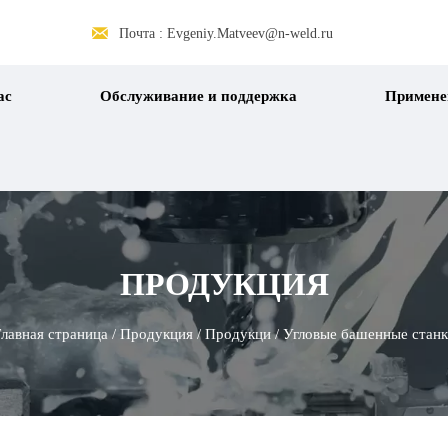

Почта : Evgeniy.Matveev@n-weld.ru
ас
Обслуживание и поддержка
Примене
ПРОДУКЦИЯ
лавная страница
/
Продукция
/
Продукци
/
Угловые башенные станк