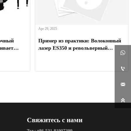
Apr 29, 2025
очный
Пример из практики: Волоконный
чивает
лазер ES350 и револьверный

 металла
дыропробивной станок
преобразуют прецизионное

производство листового металла в
Австралии


Свяжитесь с нами
Тел : +86-531-81907399