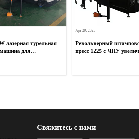
Apr 29, 2025
W лазерная турельная
Револьверный штампов
 машина для
пресс 1225 с ЧПУ увели
 систем питания в
производство листового
й Аравии
для клиента из ОАЭ
Свяжитесь с нами