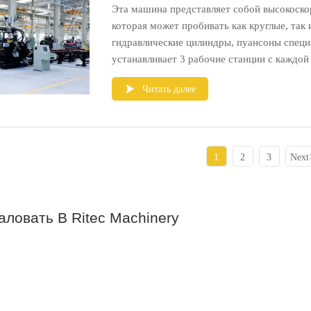
Эта машина представляет собой высокоско
которая может пробивать как круглые, так
гидравлические цилиндры, пуансоны спец
устанавливает 3 рабочие станции с каждо
отверстия для уголковой стали шириной 40
Читать далее

Эта машина является идеальным оборудова
стальных конструкций
1
2
3
Next
ловать В Ritec Machinery