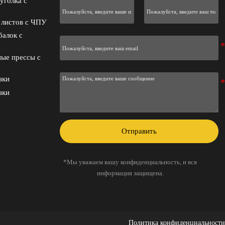
уголка с
 листов с ЧПУ
балок с
ые прессы с
зки
зки
Отправить
*Мы уважаем вашу конфиденциальность, и вся
информация защищена.
Политика конфиденциальности