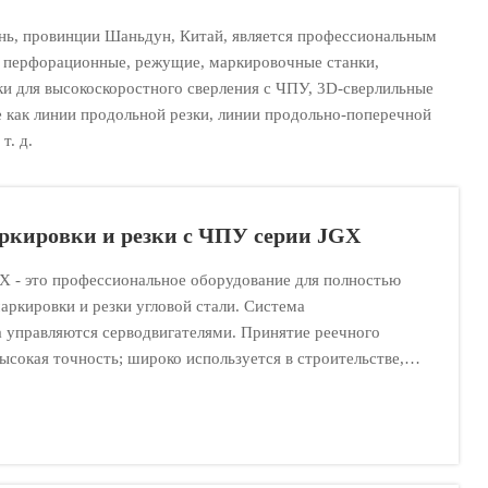
нань, провинции Шаньдун, Китай, является профессиональным
н, перфорационные, режущие, маркировочные станки,
нки для высокоскоростного сверления с ЧПУ, 3D-сверлильные
е как линии продольной резки, линии продольно-поперечной
т. д.
ркировки и резки с ЧПУ серии JGX
X - это профессиональное оборудование для полностью
аркировки и резки угловой стали. Система
а управляются серводвигателями. Принятие реечного
ысокая точность; широко используется в строительстве,
ышленности.