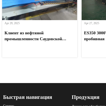
Apr 29, 2025
Apr 27, 2025
Клиент из нефтяной
ES350 3000
промышленности Саудовской
пробивная
Аравии модернизирует обработку
поставщика
нержавеющей стали с помощью
Саудовско
нашей питающей машины
Быстрая навигация
Продукция
Сервис