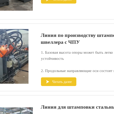
Линия по производству штампо
швеллера с ЧПУ
1. Базовая высота опоры может быть легко
устойчивость
2. Продольные направляющие оси состоят 
прочные
Читать далее

3. Серводвигатель использует новейшую и
Линия для штамповки стальн