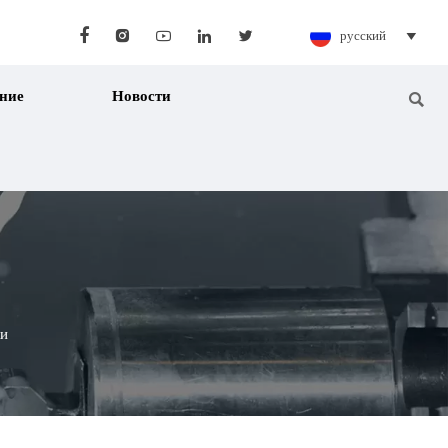





русский

ние
Новости

и