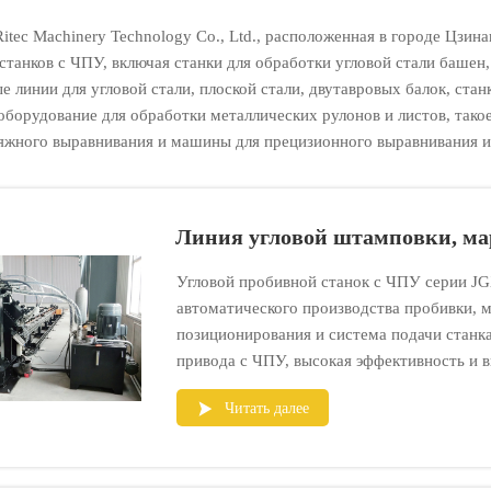
Ritec Machinery Technology Co., Ltd., расположенная в городе Цзи
станков с ЧПУ, включая станки для обработки угловой стали баше
е линии для угловой стали, плоской стали, двутавровых балок, ста
 оборудование для обработки металлических рулонов и листов, тако
тяжного выравнивания и машины для прецизионного выравнивания и 
Линия угловой штамповки, ма
Угловой пробивной станок с ЧПУ серии JG
автоматического производства пробивки, м
позиционирования и система подачи станк
привода с ЧПУ, высокая эффективность и в
железных башнях и других отраслях пром
Читать далее
