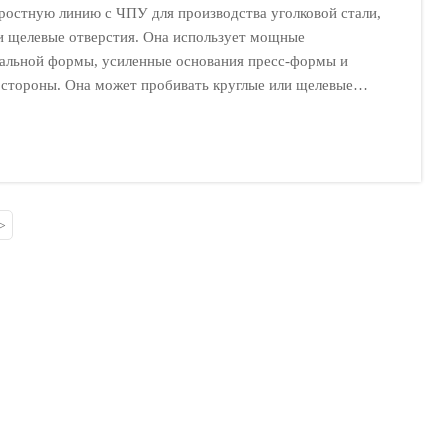
ростную линию с ЧПУ для производства уголковой стали,
 и щелевые отверстия. Она использует мощные
иальной формы, усиленные основания пресс-формы и
й стороны. Она может пробивать круглые или щелевые
-150 (мм) и длиной 6 м.
нием для производства железных башен и обработки
>