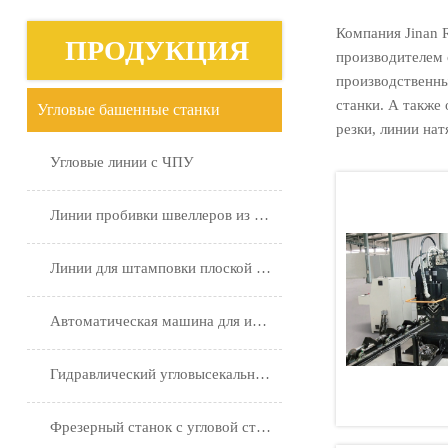
Компания Jinan 
ПРОДУКЦИЯ
производителем 
производственны
станки. А также
Угловые башенные станки
резки, линии на
Угловые линии с ЧПУ
Линии пробивки швеллеров из стали
Линии для штамповки плоской стали
Автоматическая машина для изготовления хомутов
Гидравлический угловысекальный станок с ЧПУ
Фрезерный станок с угловой стальной пяткой