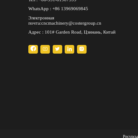
WhatsApp : +86 13969069845
Электронная
почта:cncmachinery@costergroup.cn
Адрес : 101# Garden Road, Цзинань, Китай





Ресурсы