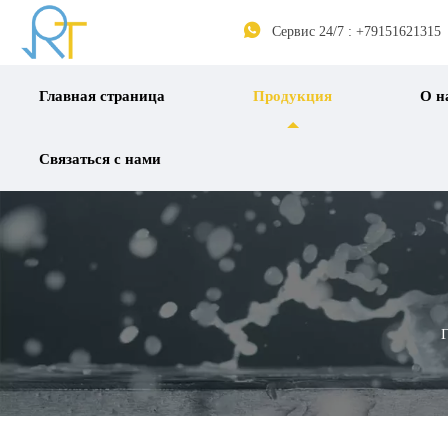

Сервис 24/7 : +79151621315
Главная страница
Продукция
О н
Связаться с нами
Г