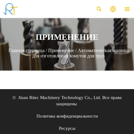



ПРИМЕНЕНИЕ
Главная страница
/
Применение
/
Автоматическая машина
для изготовления хомутов для труб
© Jinan Ritec Machinery Technology Co., Ltd. Все права
защищены
Политика конфиденциальности
Ресурсы