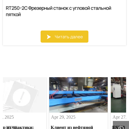
RT250-2C Фрезерный станок с угловой стальной
пяткой
Читать далее

2025
Apr 29, 2025
Apr 27, 202
из практики:
Клиент из нефтяной
ES350 3000
