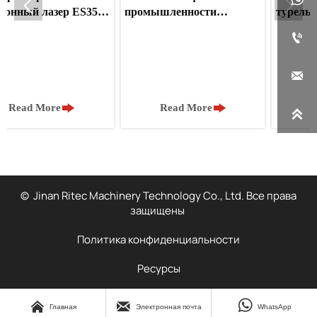


ный лазер ES350
промышленности
турельная 
ьверный
Саудовской Аравии
машина дл

бивной станок
модернизирует обработку
систем пит
зуют
нержавеющей стали с
Саудовско
онное
помощью нашей

ство листового
питающей машины
 в Австралии


ead More
Read More
Read

© Jinan Ritec Machinery Technology Co., Ltd. Все права
защищены
Политика конфиденциальности
Ресурсы



Главная
Электронная почта
WhatsApp