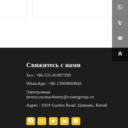
 металла
револьверный дыропробивной

станок преобразуют прецизионное
производство листового металла

в Австралии


Свяжитесь с нами
Тел : +86-531-81907399
WhatsApp : +86 13969069845
Электронная
почта:cncmachinery@costergroup.cn
Адрес : 101# Garden Road, Цзинань, Китай




