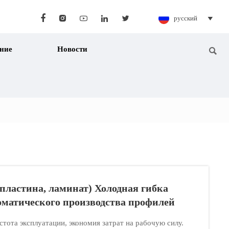





русский

ние
Новости

 пластина, ламинат) Холодная гибка
матического производства профилей
тота эксплуатации, экономия затрат на рабочую силу.