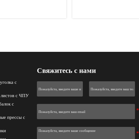
а систем питания в
производство листового
й Аравии
для клиента из ОАЭ
Свяжитесь с нами
уголка с
 листов с ЧПУ
балок с
ые прессы с
зки
зки