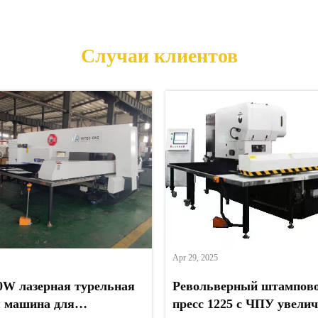
Случаи клиентов
Apr 29, 2025
0W лазерная турельная
Револьверный штампов
 машина для
пресс 1225 с ЧПУ увели