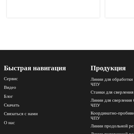
Аравии модернизирует обработку
поставщик
нержавеющей стали с помощью
Саудовско
нашей питающей машины
Быстрая навигация
Продукция
Сервис
Линии для обработки 
ЧПУ
Видео
Станки для сверления
Блог
Линии для сверления 
Скачать
ЧПУ
Координатно-пробивн
Связаться с нами
ЧПУ
О нас
Линии продольной ре
Линии поперечной ре