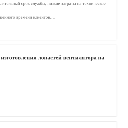
лительный срок службы, низкие затраты на техническое
оценного времени клиентов.
клиенты получат качественную продукцию.
, экономия затрат клиентов.
рулонов для решения всех аспектов технических
изготовления лопастей вентилятора на