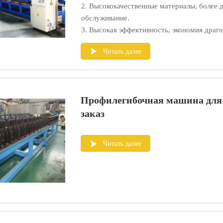
2. Высококачественные материалы, более д
обслуживание.
3. Высокая эффективность, экономия драг
4. Высокая точность, гарантия того, что 
Читать далее

5. Небольшие отходы материалов и энергии
6. Индивидуальные решения по обработке 
проблем.
7. Самая конкурентоспособная цена.
Профилегибочная машина для 
заказ
Читать далее
