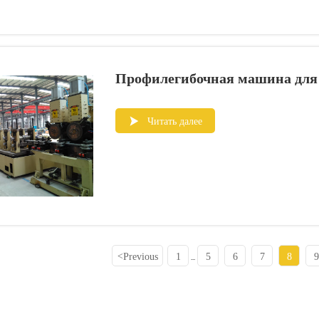
Профилегибочная машина для
Читать далее

Previous
1
5
6
7
8
9
<
...