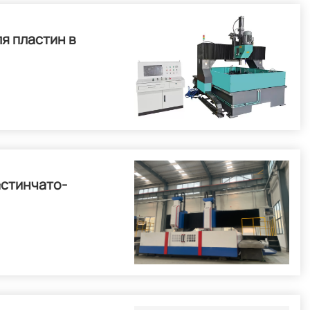
я пластин в
астинчато-