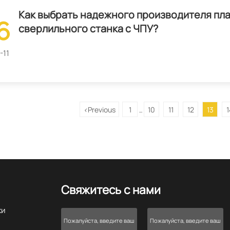
Как выбрать надежного производителя пл
6
сверлильного станка с ЧПУ?
-11
<
Previous
1
10
11
12
13
1
...
Свяжитесь с нами
ки