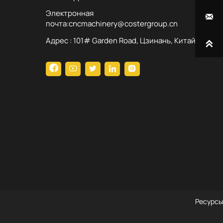
Электронная

почта:cncmachinery@costergroup.cn
Адрес : 101# Garden Road, Цзинань, Китай






Ресурсы