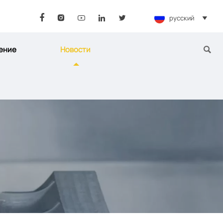
русский






ение
Новости
