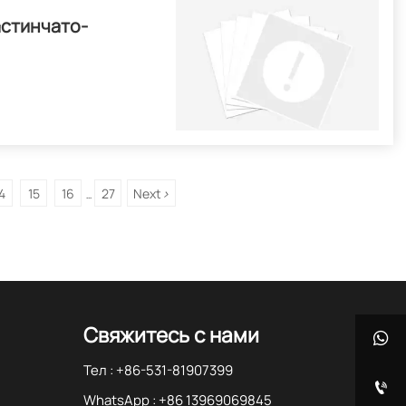
астинчато-
4
15
16
27
Next
>
...
Свяжитесь с нами

Тел : +86-531-81907399

WhatsApp : +86 13969069845