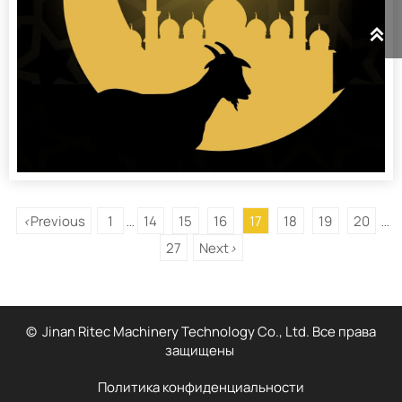

Previous
1
14
15
16
17
18
19
20
<
...
...
27
Next
>
© Jinan Ritec Machinery Technology Co., Ltd. Все права
защищены
Политика конфиденциальности