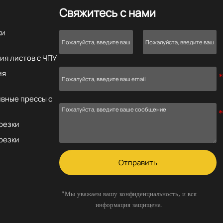
Свяжитесь с нами
ки
ия листов с ЧПУ
ия
вные прессы с
резки
резки
Отправить
*Мы уважаем вашу конфиденциальность, и вся
информация защищена.