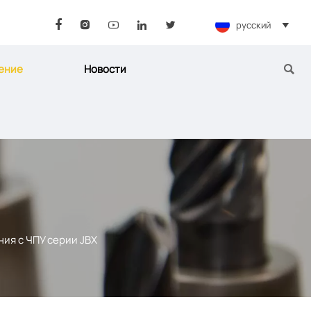
русский






ение
Новости

ия с ЧПУ серии JBX