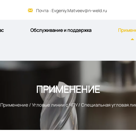

Почта : Evgeniy.Matveev@n-weld.ru
ас
Обслуживание и поддержка
Примен
ПРИМЕНЕНИЕ
/
Применение
/
Угловые линии с ЧПУ
/
Специальная угловая лин