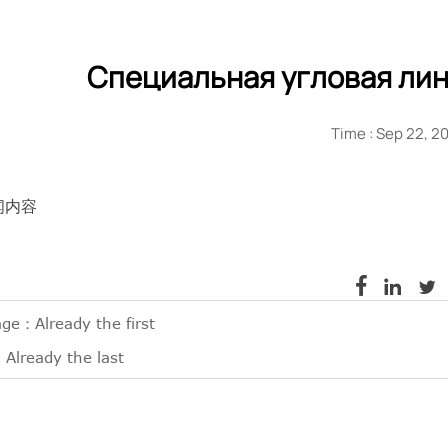
Специальная угловая лин
Time : Sep 22, 2
闻内容



age：Already the first
Already the last