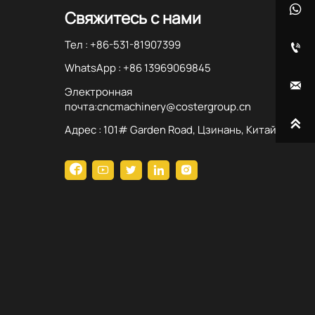

Свяжитесь с нами
Тел : +86-531-81907399

WhatsApp : +86 13969069845

Электронная
почта:cncmachinery@costergroup.cn

Адрес : 101# Garden Road, Цзинань, Китай




