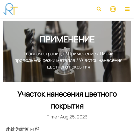



ПРИМЕНЕНИЕ
Главная страница
/
Применение
/
Линии
продольной резки металла
/
Участок нанесения
цветного покрытия
Участок нанесения цветного
покрытия
Time : Aug 25, 2023
此处为新闻内容