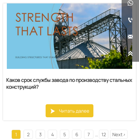




Каков срок службы завода по производству стальных
конструкций?
Читать далее

1
2
3
4
5
6
7
12
Next
>
...