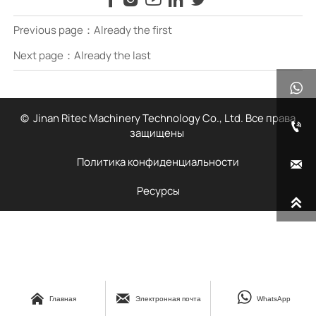
Previous page：Already the first
Next page：Already the last

© Jinan Ritec Machinery Technology Co., Ltd. Все права

защищены
Политика конфиденциальности

Ресурсы




Главная
Электронная почта
WhatsApp