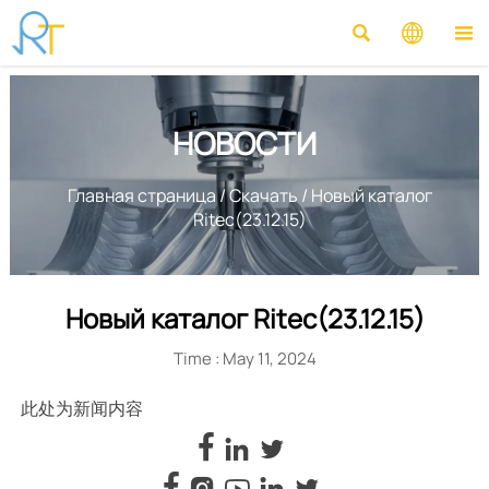



НОВОСТИ
Главная страница
/
Скачать
/
Новый каталог
Ritec(23.12.15)
Новый каталог Ritec(23.12.15)
Time : May 11, 2024
此处为新闻内容







