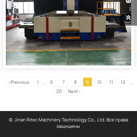


Previous
1
6
7
8
9
10
11
12
<
...
...
20
Next
>
© Jinan Ritec Machinery Technology Co., Ltd. Все права
защищены