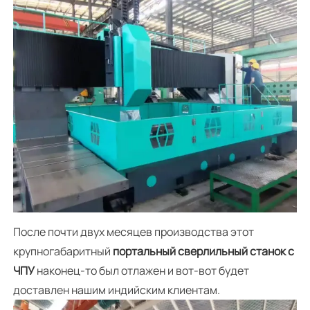
После почти двух месяцев производства этот
крупногабаритный
портальный сверлильный станок с
ЧПУ
наконец-то был отлажен и вот-вот будет
доставлен нашим индийским клиентам.