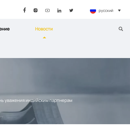
русский






ение
Новости

нь уважения индийским партнерам