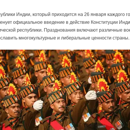
ублики Индии, который приходится на 26 января каждого г
енует официальное введение в действие Конституции Инди
ческой республики. Празднования включают различные во
славить многокультурные и либеральные ценности страны.