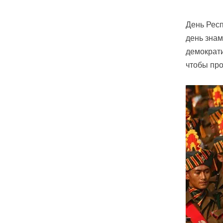
День Респ
день знам
демократи
чтобы про