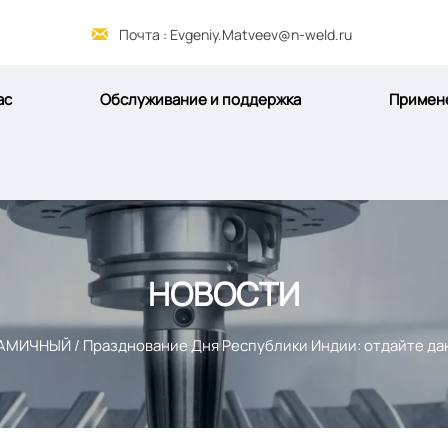

Почта : Evgeniy.Matveev@n-weld.ru
ас
Обслуживание и поддержка
Примен
НОВОСТИ
АМИЧНЫЙ
/
Празднование Дня Республики Индии: отдайте да