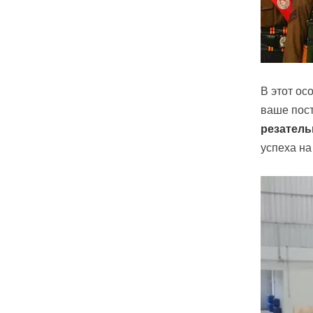
В этот ос
ваше пос
резател
успеха на