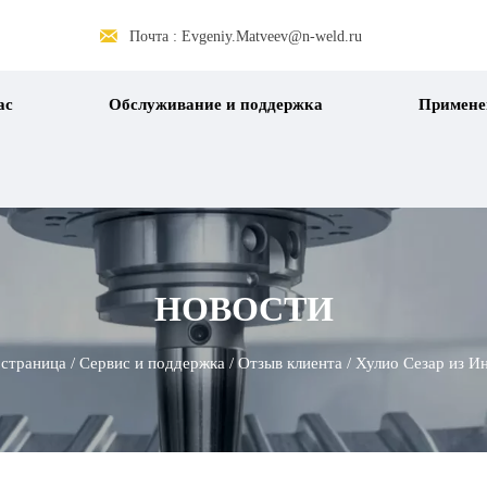

Почта : Evgeniy.Matveev@n-weld.ru
ас
Обслуживание и поддержка
Примене
НОВОСТИ
 страница
/
Сервис и поддержка
/
Отзыв клиента
/
Хулио Сезар из И