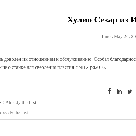
Хулио Сезар из 
Time : May 26, 2
нь доволен их отношением к обслуживанию. Особая благодарност
ьше о станке для сверления пластин с ЧПУ pd2016.



e：Already the first
ready the last