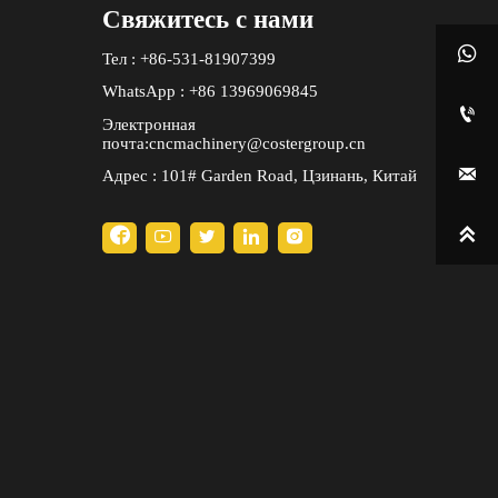
Свяжитесь с нами

Тел : +86-531-81907399
WhatsApp : +86 13969069845

Электронная
почта:cncmachinery@costergroup.cn

Адрес : 101# Garden Road, Цзинань, Китай





