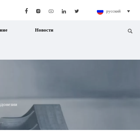





русский

ние
Новости

ндонезии