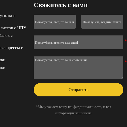
Свяжитесь с нами
уголка с
 листов с ЧПУ
балок с
ые прессы с
зки
зки
Отправить
*Мы уважаем вашу конфиденциальность, и вся
информация защищена.