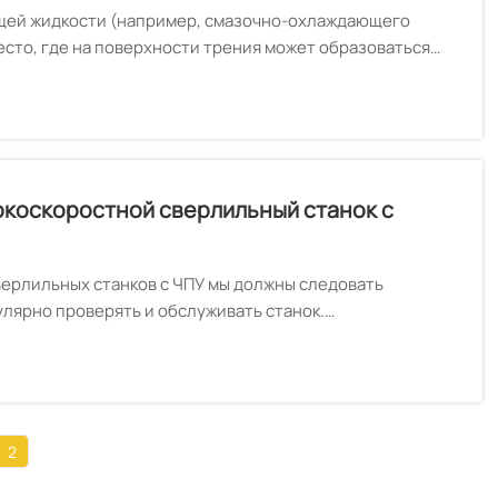
щей жидкости (например, смазочно-охлаждающего
есто, где на поверхности трения может образоваться
нная смазочно-охлаждающая жидкость предназначена в
азочно-охлаждающая жидкость на водной основе),
 находиться близко к режущей кромке инструмента.
сокоскоростной сверлильный станок с
ерлильных станков с ЧПУ мы должны следовать
улярно проверять и обслуживать станок.
2