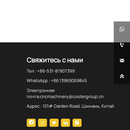


Свяжитесь с нами

Тел : +86-531-81907399

WhatsApp : +86 13969069845
Электронная
почта:cncmachinery@costergroup.cn
Адрес : 101# Garden Road, Цзинань, Китай




