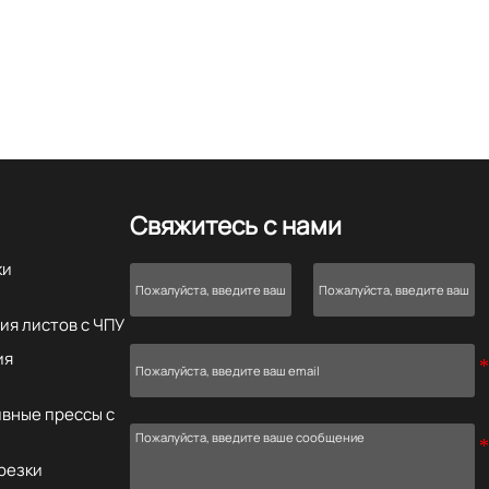
Свяжитесь с нами
ки
ия листов с ЧПУ
ия
вные прессы с
резки