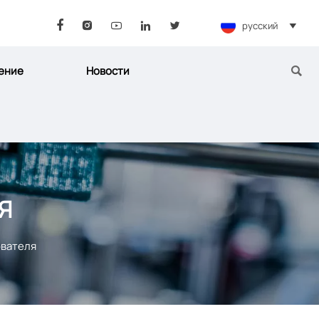
русский






ение
Новости

Я
ователя