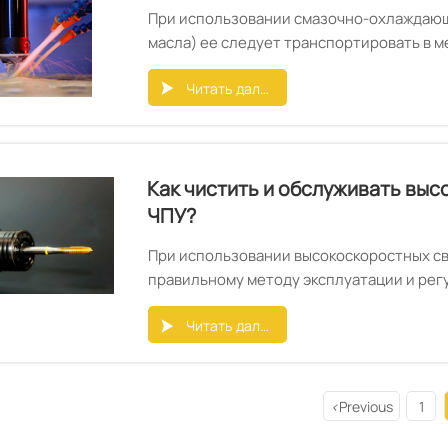
При использовании смазочно-охлаждаю
масла) ее следует транспортировать в м
масляная пленка. Напротив, если выбра
Читать далее
основном для охлаждения (например, см

смазочно-охлаждающая жидкость должна
Как чистить и обслуживать вы
ЧПУ?
При использовании высокоскоростных св
правильному методу эксплуатации и рег
Читать далее

<
Previous
1