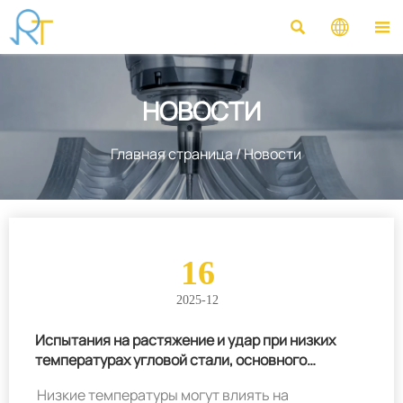



НОВОСТИ
Главная страница
/
Новости
16
2025-12
Испытания на растяжение и удар при низких
температурах угловой стали, основного
материала опор ЛЭП
Низкие температуры могут влиять на