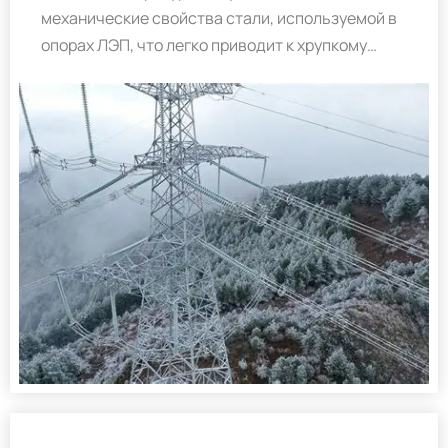
механические свойства стали, используемой в
опорах ЛЭП, что легко приводит к хрупкому
разрушению элементов опоры и ставит под
угрозу безопасность самой опоры и даже всей
энергосистемы. В данной работе изучаются
низкотемпературные механические свойства
угловых профилей из высокопрочной стали
Q345B и Q420C, а также их сварных соединений,
с помощью испытаний на растяжение и удар по
Шарпи при низких температурах. Результаты
показывают, что температуры хрупко-вязкого
перехода для угловой стали Q345B и её сварных
соединений, а также для угловой стали Q420C и
её сварных соединений составляют -2,59°C,
-15,28°C, -32,33°C и -6,76°C соответственно.
Низкие температуры увеличивают как предел