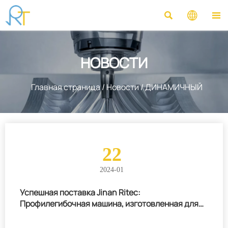



НОВОСТИ
Главная страница
/
Новости
/
ДИНАМИЧНЫЙ
22
2024-01
Успешная поставка Jinan Ritec:
Профилегибочная машина, изготовленная для
индийских клиентов, была успешно запущена