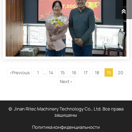

Previous
1
14
15
16
17
18
19
20
<
...
Next
>
© Jinan Ritec Machinery Technology Co., Ltd. Все права
защищены
Политика конфиденциальности