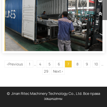


Previous
1
4
5
6
7
8
9
10
<
...
...
29
Next
>
© Jinan Ritec Machinery Technology Co., Ltd. Все права
защищены