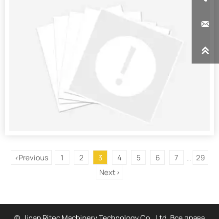


Previous
1
2
3
4
5
6
7
29
<
...
Next
>
© Jinan Ritec Machinery Technology Co., Ltd. Все права