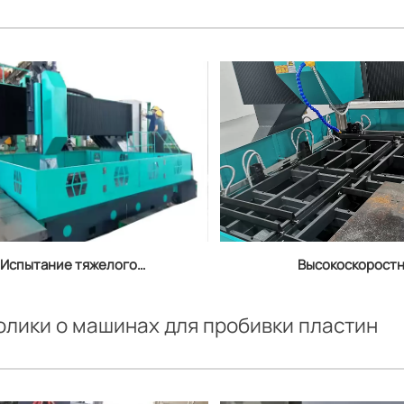
Испытание тяжелого
Высокоскорост
сверлильного станка
сверлильный станок
PMD5050
лики о машинах для пробивки пластин