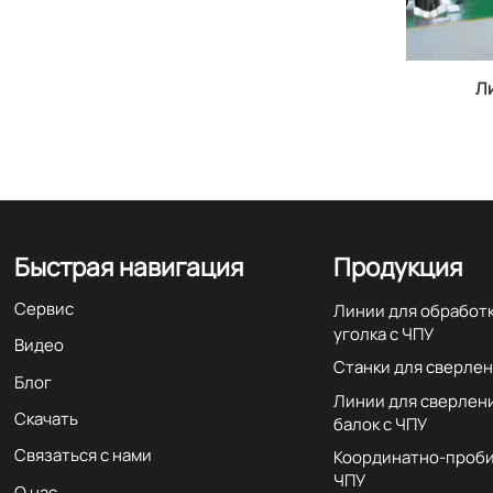
Л
Быстрая навигация
Продукция
Сервис
Линии для обработ
уголка с ЧПУ
Видео
Станки для сверлен
Блог
Линии для сверлен
Скачать
балок с ЧПУ
Связаться с нами
Координатно-проби
ЧПУ
О нас