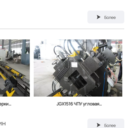

Более
ерки
JGX1516 ЧПУ угловая
ЧПУ с
пробивная линия с дисплеем
стемой
поперечной загрузки
ин

Более