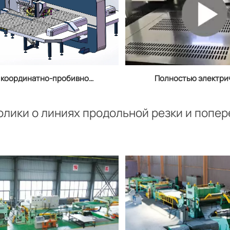
 координатно-пробивной
Полностью электри
пресс: подробное
сервоприводн
бъяснение структуры,
револьверны
лики о линиях продольной резки и попер
принципов и областей
дыропробивной прес
применения