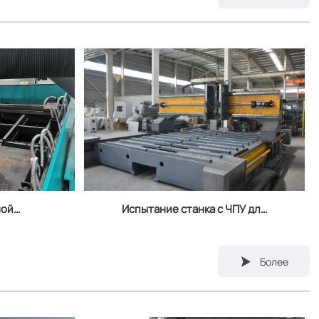
ной
Испытание станка с ЧПУ для
 с ЧПУ
сверления стальных пластин

Более