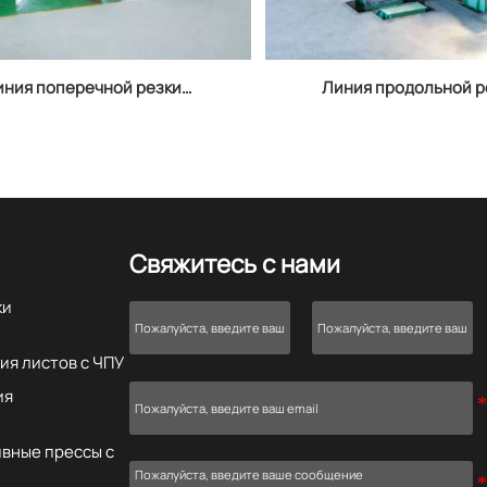
иния поперечной резки
Линия продольной р
2×1300
индивидуальному за
Аньхое
Свяжитесь с нами
ки
ия листов с ЧПУ
ия
вные прессы с