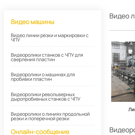
Видео л
Видео машины
Видео линии резки и маркировки с
ЧПУ
Видеоролики станков с ЧПУ для
сверления пластин
Видеоролики о машинах для
пробивки пластин
Видеоролики револьверных
дыропробивных станков с ЧПУ
Ли
Видеоролики о линиях продольной
шта
резки и поперечной резки
Видеоро
Онлайн-сообщение