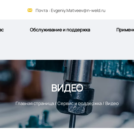

Почта : Evgeniy.Matveev@n-weld.ru
ас
Обслуживание и поддержка
Примен
ВИДЕО
Главная страница
/
Сервис и поддержка
/
Видео