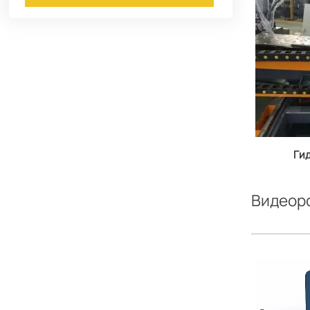
Ги
для
Видеор