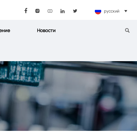
русский






ение
Новости
