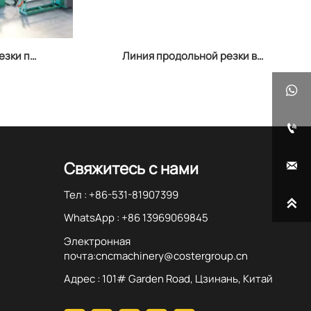
езки по
Линия продольной резки в
казу в
Даляне


Свяжитесь с нами

Тел : +86-531-81907399

WhatsApp : +86 13969069845
Электронная
почта:cncmachinery@costergroup.cn
Адрес : 101# Garden Road, Цзинань, Китай