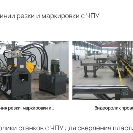
инии резки и маркировки с ЧПУ
ния резки, маркировки и
Видеоролик пров
мповки плоских прутков с
угловой линии с 
ЧПУ
автоматической си
лики станков с ЧПУ для сверления пласт
подачи