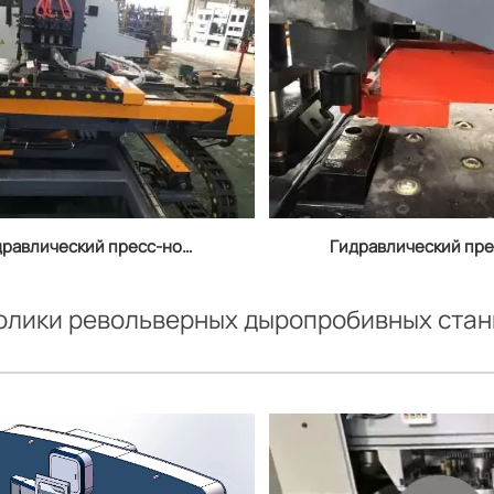
дравлический пресс-нож
Гидравлический пр
 соединительных пластин
Ritec с ЧПУ для про
Ritec HD1280 с ЧПУ
отверстий
олики револьверных дыропробивных стан