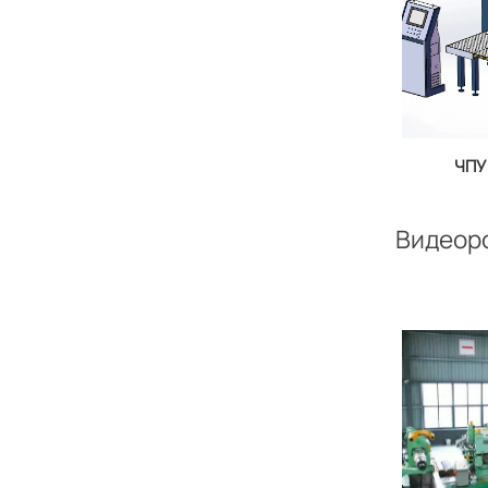
ЧПУ
о
Видеоро