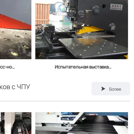
есс-нож
Испытательная выставка
бивания
пробивных и сверлильных
станков с ЧПУ
ков с ЧПУ

Более