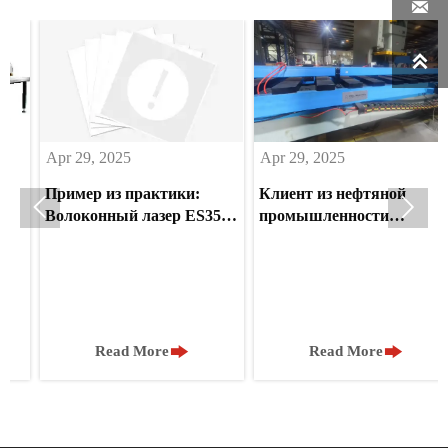


pr 29, 2025
Apr 29, 2025
Apr 
ример из практики:
Клиент из нефтяной
ES3


олоконный лазер ES350
промышленности
тур
 револьверный
Саудовской Аравии
маш
ыропробивной станок
модернизирует обработку
сис
реобразуют
нержавеющей стали с
Сау
рецизионное
помощью нашей
роизводство листового
питающей машины
еталла в Австралии


Read More
Read More