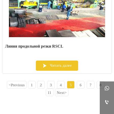
Линия продольной резки RSCL

Читать далее
Previous
1
2
3
4
5
6
7
8
<
...

11
Next
>
