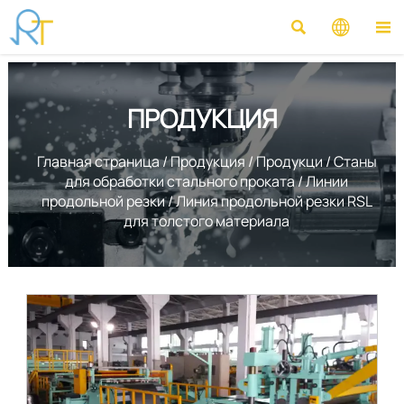



ПРОДУКЦИЯ
Главная страница
/
Продукция
/
Продукци
/
Станы
для обработки стального проката
/
Линии
продольной резки
/
Линия продольной резки RSL
для толстого материала