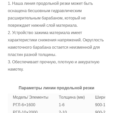
1. Наша линия продольной резки может быть
оснащена бесшовным гидравлическим
расширительным барабаном, который не
повреждает нижний слой материала.
2. Устройство зажима материала имеет
характеристики снижения напряжений. Округлость
намоточного барабана остается неизменной для
пластин разной толщины.
3. Обеспечивает прочную, плотную и аккуратную
намотку.
Параметры линии продольной резки
Модель/ Элементы
Толщина (мм)
Ширина (
РГЛ-6×1600
1-6
900-1600
РГЛ-10×2000
2-10
900-2000