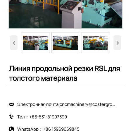
‹
›
Линия продольной резки RSL для
толстого материала
Электронная почта:cncmachinery@costergroup.cn

Тел：+86-531-81907399

WhatsApp：+86 13969069845
