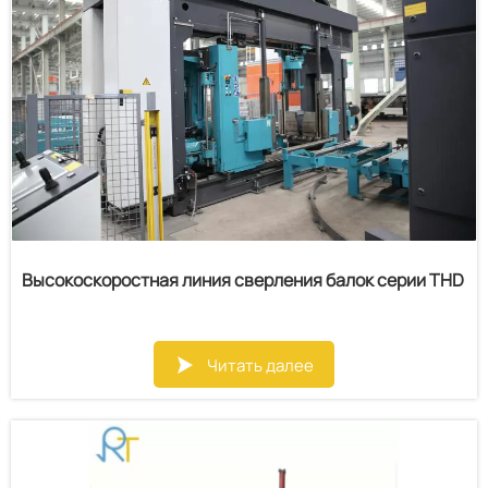
может предоставить измерительный эталон для
последующего процесса обработки деталей
стальных конструкций, то есть маркировки деталей
стальных конструкций для определения положения
сварки и положения распиловки, что является
незаменимым для предприятий по обработке
стальных конструкций. Эффективное
обрабатывающее оборудование.
Высокоскоростная линия сверления балок серии THD
Читать далее
