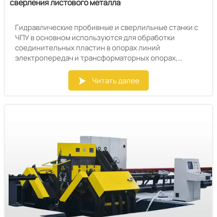
сверления листового металла
Гидравлические пробивные и сверлильные станки с
ЧПУ в основном используются для обработки
соединительных пластин в опорах линий
электропередач и трансформаторных опорах,
башнях связи или для обработки стальных
конструкций, а также для пробивки, штамповки и
Читать далее

сверления плоских материалов в других отраслях
машиностроения.