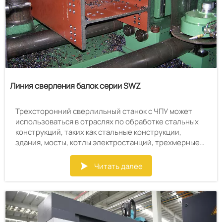
Линия сверления балок серии SWZ
Трехсторонний сверлильный станок с ЧПУ может
использоваться в отраслях по обработке стальных
конструкций, таких как стальные конструкции,
здания, мосты, котлы электростанций, трехмерные
гаражи, башни и мачты морских нефтяных буровых
платформ и т. д. Он особенно подходит для
Читать далее

двутавровых балок, коробчатых балок, поперечных
балок, швеллерной стали и сверления
соединительных отверстий на длинных плитах. В то
же время, используя функцию измерения числового
программного управления оборудования, он также