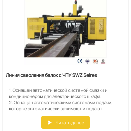
Линия сверления балок с ЧПУ SWZ Seires
1. Оснащен автоматической системой смазки и
кондиционером для электрического шкафа.
2. Оснащен автоматическими системами подачи,
которые автоматически зажимают и подают
материал в машину.
3. Системы ПЛК, программирование на основе
Читать далее

WINDOWS, быстрое и удобное программирование и