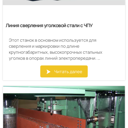
Линия сверления уголковой стали с ЧПУ
Этот станок в основном используется для
сверления и маркировки по длине
крупногабаритных, высокопрочных стальных
уголков в опорах линий электропередачи.
Все отверстия в стальных уголках можно
просверлить на этой производственной линии,
Читать далее

качество и точность позиционирования отверстий
высокие, а эффективность производства и степень
автоматизации высоки.