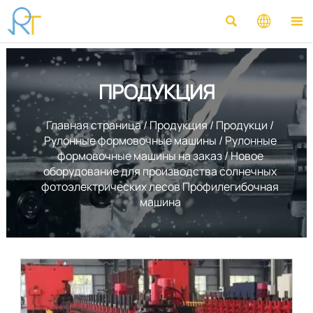



ПРОДУКЦИЯ
Главная страница
/
Продукция
/
Продукци
/
Рулонные формовочные машины
/
Рулонные
формовочные машины на заказ
/
Новое
оборудование для производства солнечных
фотоэлектрических лесов Профилегибочная
машина