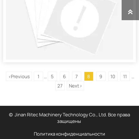

Previous
1
5
6
7
8
9
10
11
<
...
...
27
Next
>
© Jinan Ritec Machinery Technology Co., Ltd. Все права
защищены
Политика конфиденциальности